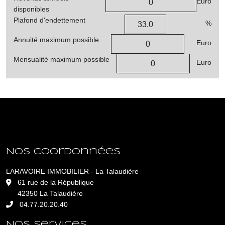
Euro
disponibles
Plafond d'endettement
%
Annuité maximum possible
Euro
Mensualité maximum possible
Euro
Nos coordonnées
LARAVOIRE IMMOBILIER - La Talaudière
L
61 rue de la République
42350 La Talaudière
04.77.20.20.40
Nos services