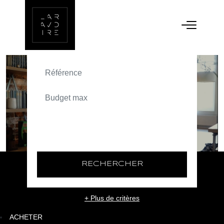
ACHETER
TEXT_SEARCH_SELECTIONNEZ
VILLE/CODE POSTAL
RECHERCHER
+ Plus de critères
ACHETER