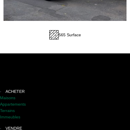
565 Surface
ACHETER
Maisons
Appartements
Terrains
Immeubles
VENDRE