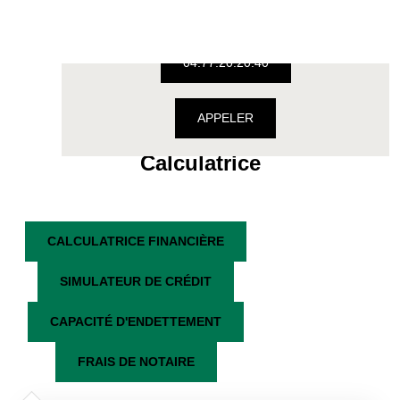
42350 La Talaudière
04.77.20.20.40
APPELER
Calculatrice
CALCULATRICE FINANCIÈRE
SIMULATEUR DE CRÉDIT
CAPACITÉ D'ENDETTEMENT
FRAIS DE NOTAIRE