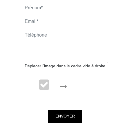
LARAVOIRE Eric
APPELER
CONTACT.MAIL
Déplacer l'image dans le cadre vide à droite
LARAVOIRE IMMOBILIER - La
Talaudière
ENVOYER
61 rue de la République