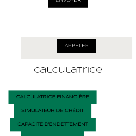
ENVOYER
42350 La Talaudière
04.77.20.20.40
APPELER
Calculatrice
CALCULATRICE FINANCIÈRE
SIMULATEUR DE CRÉDIT
CAPACITÉ D'ENDETTEMENT