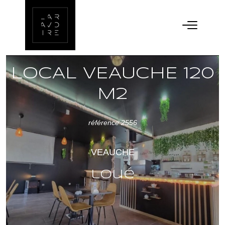
LOCAL VEAUCHE 120
M2
référence 2556
VEAUCHE
loué