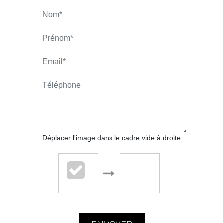
LARAVOIRE Eric
APPELER
CONTACT.MAIL
Déplacer l'image dans le cadre vide à droite
LARAVOIRE IMMOBILIER - La
Talaudière
61 rue de la République