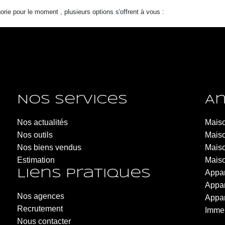
ie pour le moment , plusieurs options s'offrent à vous :
Nos services
An
LARAVOIRE IMMOBILIER - Roche-la-Molière
Nos actualités
Maiso
Nos outils
6 Rue de la République
Maiso
Nos biens vendus
42230 Roche-la-Molière
Maiso
Estimation
04.77.20.20.40
Maiso
Liens pratiques
Appar
Appar
Nos agences
Appar
Recrutement
Immeu
Nous contacter