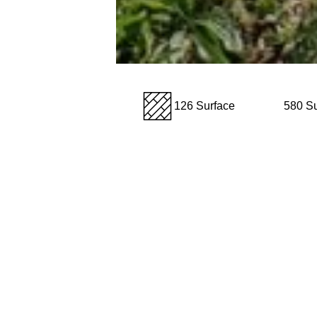
126 Surface
580 Su