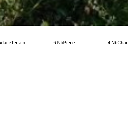
rfaceTerrain
6 NbPiece
4 NbCha