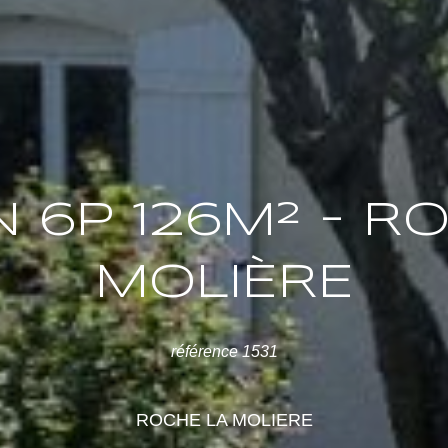
 6P 126M² - R
MOLIÈRE
référence 1531
ROCHE LA MOLIERE