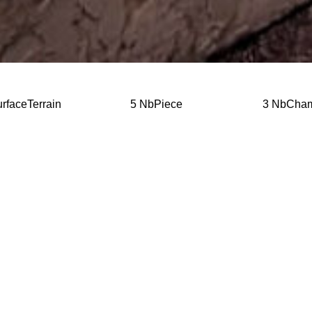
rfaceTerrain
5 NbPiece
3 NbCha