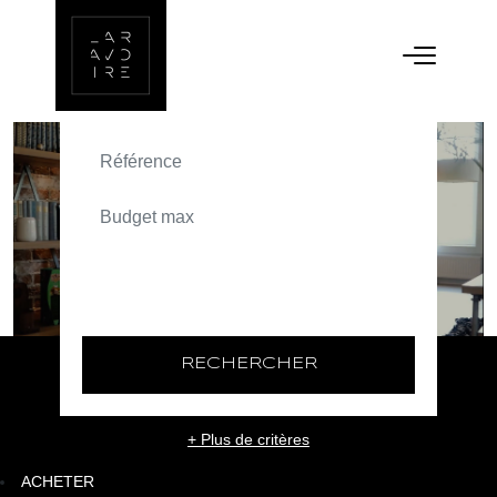
ACHETER
TEXT_SEARCH_SELECTIONNEZ
VILLE/CODE POSTAL
RECHERCHER
+ Plus de critères
ACHETER