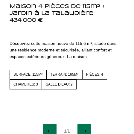
Maison 4 pièces de 115m² +
jardin à La Talaudière
434 000 €
42350 LA TALAUDIERE
4243
Découvrez cette maison neuve de 115,6 m², située dans
une résidence moderne et sécurisée, alliant confort et
espaces extérieurs généreux. La maison...
SURFACE: 115M²
TERRAIN: 165M²
PIÈCES: 4
CHAMBRES: 3
SALLE D'EAU: 2
1/1