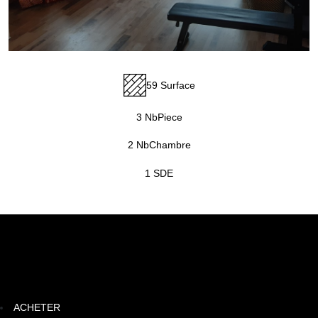
59 Surface
3 NbPiece
2 NbChambre
1 SDE
ACHETER