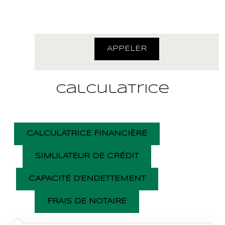
04.77.20.20.40
APPELER
Calculatrice
CALCULATRICE FINANCIÈRE
SIMULATEUR DE CRÉDIT
CAPACITÉ D'ENDETTEMENT
FRAIS DE NOTAIRE