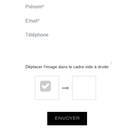
APPELER
CONTACT.MAIL
Déplacer l'image dans le cadre vide à droite
LARAVOIRE IMMOBILIER - La
Talaudière
61 rue de la République
ENVOYER
42350 La Talaudière