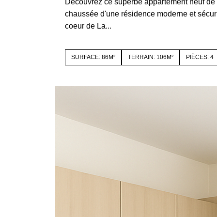
Découvrez ce superbe appartement neuf de 8
chaussée d'une résidence moderne et sécur
coeur de La...
SURFACE: 86M²
TERRAIN: 106M²
PIÈCES: 4