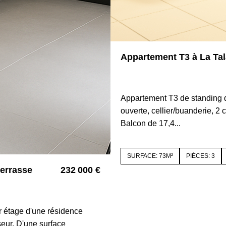
Appartement T3 à La Tal
42350 LA TALAUDIERE
Appartement T3 de standing 
ouverte, cellier/buanderie, 2
Balcon de 17,4...
SURFACE: 73M²
PIÈCES: 3
terrasse
232 000 €
4244
r étage d'une résidence
eur. D'une surface