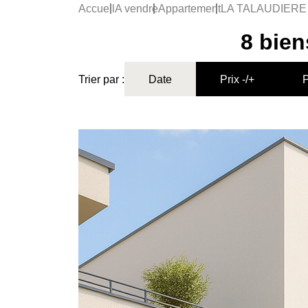
Accueil
A vendre
Appartement
LA TALAUDIERE
8 bien
Trier par :
Date
Prix -/+
P