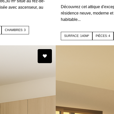
6,30 m² situé au rez-de-
Découvrez cet attique d'excep
isée avec ascenseur, au
résidence neuve, moderne et 
habitable...
CHAMBRES: 3
SURFACE: 140M²
PIÈCES: 4