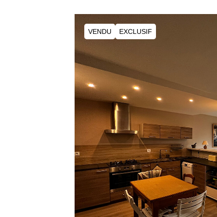
VENDU
EXCLUSIF