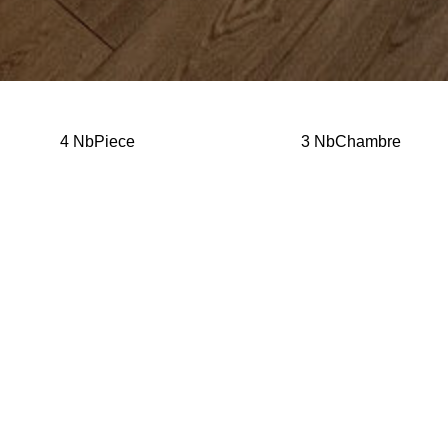
4 NbPiece
3 NbChambre