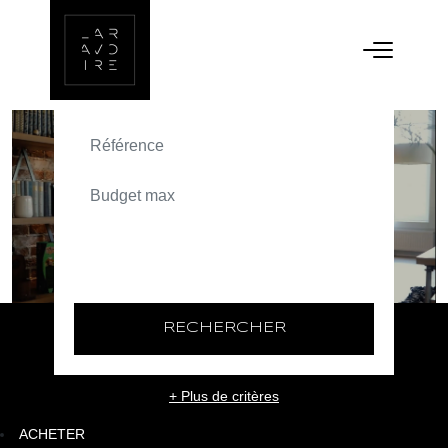
ACHETER
TEXT_SEARCH_SELECTIONNEZ
VILLE/CODE POSTAL
RECHERCHER
+ Plus de critères
ACHETER