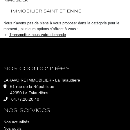
IMMOBILIER.
IMMOBILIER SAINT ETIENNE
Nous n'avons pas de biens à vous proposer dans la catégorie pour le
moment , plusieurs options s'offrent à vous :
Transmettez-nous votre demande
Nos coordonnées
LARAVOIRE IMMOBILIER - La Talaudière
L
61 rue de la République
42350 La Talaudière
04.77.20.20.40
Nos services
Nos actualités
Nos outils