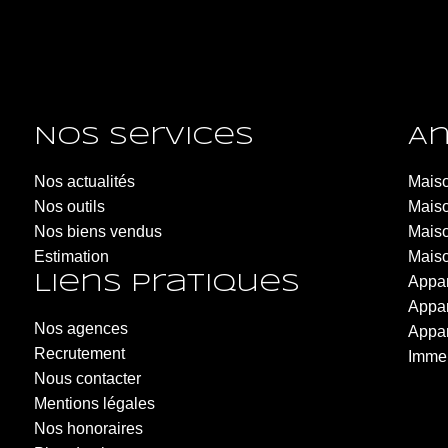
Nos services
An
LARAVOIRE IMMOBILIER - Roche-la-Molière
Nos actualités
Maiso
Nos outils
6 Rue de la République
Maiso
Nos biens vendus
42230 Roche-la-Molière
Maiso
Estimation
04.77.20.20.40
Maiso
Liens pratiques
Appar
Appar
Nos agences
Appar
Recrutement
Immeu
Nous contacter
Mentions légales
Nos honoraires