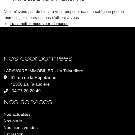
Nous n'avons pas de biens à vous proposer dans la catégorie pour le
moment , plusieurs options s'offrent à vous :
Transmettez-nous votre demande
Nos coordonnées
LARAVOIRE IMMOBILIER - La Talaudière
L
61 rue de la République
42350 La Talaudière
04.77.20.20.40
Nos services
Nos actualités
Nos outils
Nos biens vendus
Estimation