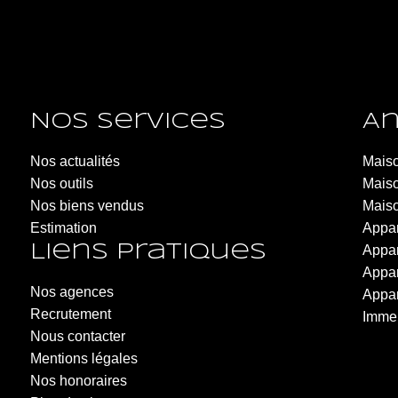
Nos services
An
LARAVOIRE IMMOBILIER - Roche-la-Molière
Nos actualités
Maiso
Nos outils
6 Rue de la République
Maiso
Nos biens vendus
42230 Roche-la-Molière
Maiso
Estimation
04.77.20.20.40
Appar
Liens pratiques
Appar
Appar
Nos agences
Appar
Recrutement
Immeu
Nous contacter
Mentions légales
Nos honoraires