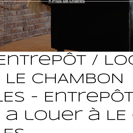
+ Plus de critères
Entrepôt / Lo
l LE CHAMBON
ES - Entrepôt
l a louer à L