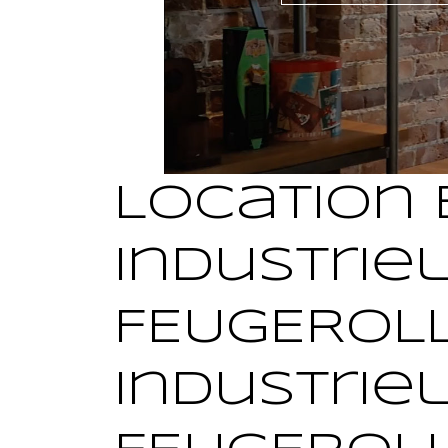
Location 
industrie
FEUGEROLL
industrie