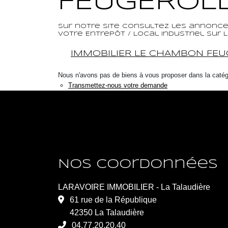
FEUGEROL
Sur notre site consultez les annonces
votre Entrepôt / Local industriel sur
IMMOBILIER LE CHAMBON FEU
Nous n'avons pas de biens à vous proposer dans la catégor
Transmettez-nous votre demande
Nos coordonnées
LARAVOIRE IMMOBILIER - La Talaudière
61 rue de la République
42350 La Talaudière
04.77.20.20.40