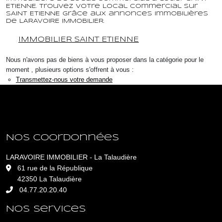
ETIENNE. Trouvez votre Local commercial sur
SAINT ETIENNE grâce aux annonces immobilières
de LARAVOIRE IMMOBILIER.
IMMOBILIER SAINT ETIENNE
Nous n'avons pas de biens à vous proposer dans la catégorie pour le
moment , plusieurs options s'offrent à vous :
Transmettez-nous votre demande
Nos coordonnées
LARAVOIRE IMMOBILIER - La Talaudière
L
61 rue de la République
42350 La Talaudière
04.77.20.20.40
Nos services