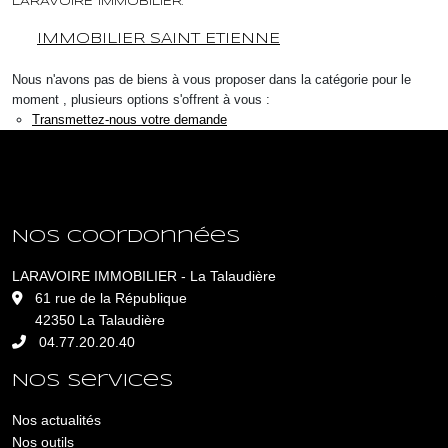
LARAVOIRE IMMOBILIER.
IMMOBILIER SAINT ETIENNE
Nous n'avons pas de biens à vous proposer dans la catégorie pour le
moment , plusieurs options s'offrent à vous :
Transmettez-nous votre demande
Nos coordonnées
LARAVOIRE IMMOBILIER - La Talaudière
L
61 rue de la République
42350 La Talaudière
04.77.20.20.40
Nos services
Nos actualités
Nos outils