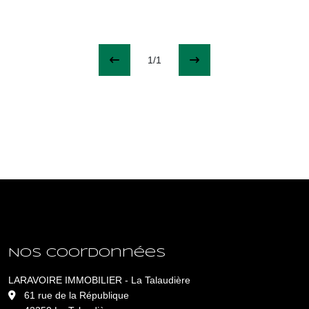
1/1
Nos coordonnées
LARAVOIRE IMMOBILIER - La Talaudière
L
61 rue de la République