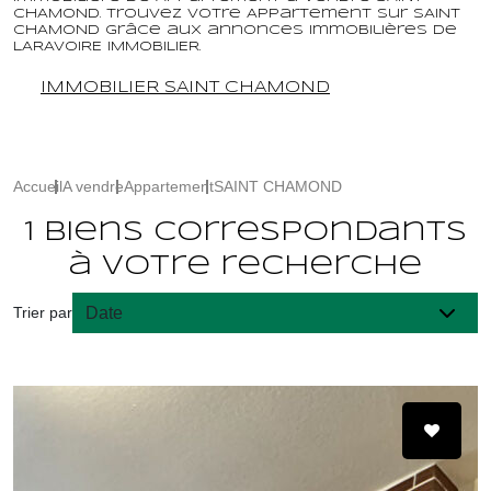
CHAMOND. Trouvez votre Appartement sur SAINT
CHAMOND grâce aux annonces immobilières de
LARAVOIRE IMMOBILIER.
IMMOBILIER SAINT CHAMOND
Accueil
A vendre
Appartement
SAINT CHAMOND
1 biens correspondants
à votre recherche
Trier par