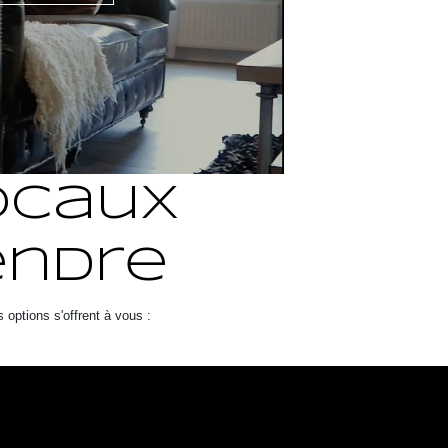
ocaux
endre
options s'offrent à vous :