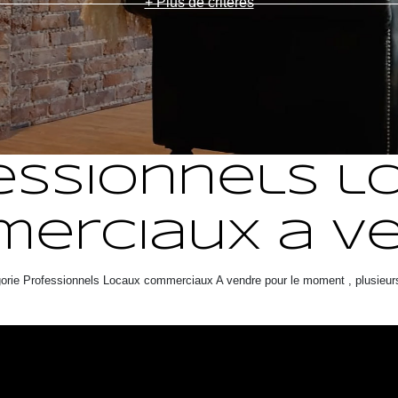
+ Plus de critères
essionnels l
erciaux a v
orie Professionnels Locaux commerciaux A vendre pour le moment , plusieurs 