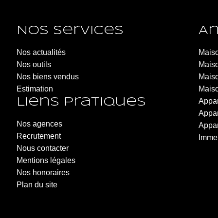
Nos services
An
LARAVOIRE IMMOBILIER - Roche-la-Molière
Nos actualités
Maiso
Nos outils
6 Rue de la République
Maiso
Nos biens vendus
42230 Roche-la-Molière
Maiso
Estimation
04.77.20.20.40
Maiso
Liens pratiques
Appar
Appar
Nos agences
Appar
Recrutement
Immeu
Nous contacter
Mentions légales
Nos honoraires
Plan du site