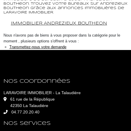
Boutheon. Trouvez votre Bureaux sur Andrezieux
Boutheon grâce aux annonces immobilières de
LARAVOIRE IMMOBILIER.
IMMOBILIER ANDREZIEUX BOUTHEON
Nous n'avons pas de biens à vous proposer dans la catégorie pour le
moment , plusieurs options s'offrent à vous :
Transmettez-nous votre demande
Nos coordonnées
LARAVOIRE IMMOBILIER - La Talaudière
L
61 rue de la République
42350 La Talaudière
04.77.20.20.40
Nos services