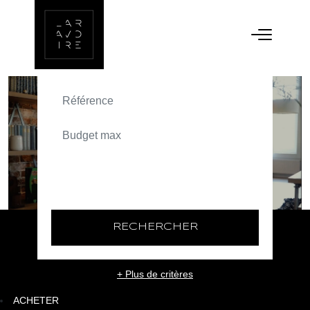
ACHETER
TEXT_SEARCH_SELECTIONNEZ
VILLE/CODE POSTAL
RECHERCHER
+ Plus de critères
ACHETER