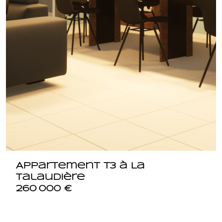
Appartement T3 à La
Talaudière
260 000 €
42350 LA TALAUDIERE
3689.Lot16094