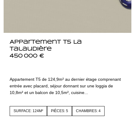
Appartement T5 La
Talaudière
450 000 €
42350 LA TALAUDIERE
1448.lot16100
Appartement T5 de 124,9m² au dernier étage comprenant
entrée avec placard, séjour donnant sur une loggia de
10,8m² et un balcon de 10,5m², cuisine...
SURFACE: 124M²
PIÈCES: 5
CHAMBRES: 4