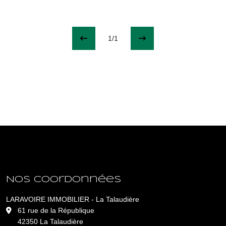
1/1
Nos coordonnées
LARAVOIRE IMMOBILIER - La Talaudière
L
61 rue de la République
42350 La Talaudière