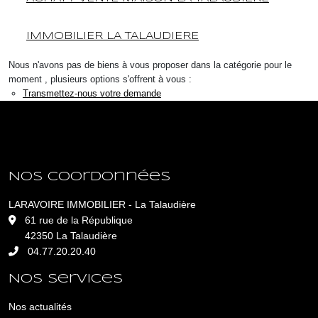
IMMOBILIER LA TALAUDIERE
Nous n'avons pas de biens à vous proposer dans la catégorie pour le
moment , plusieurs options s'offrent à vous :
Transmettez-nous votre demande
Nos coordonnées
LARAVOIRE IMMOBILIER - La Talaudière
L
61 rue de la République
42350 La Talaudière
04.77.20.20.40
Nos services
Nos actualités