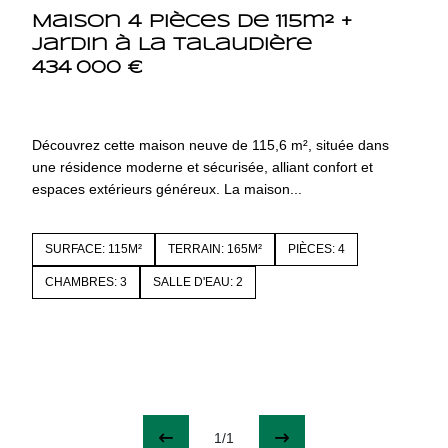
Maison 4 pièces de 115m² +
jardin à La Talaudière
434 000 €
42350 LA TALAUDIERE
4243
Découvrez cette maison neuve de 115,6 m², située dans
une résidence moderne et sécurisée, alliant confort et
espaces extérieurs généreux. La maison...
SURFACE: 115M²
TERRAIN: 165M²
PIÈCES: 4
CHAMBRES: 3
SALLE D'EAU: 2
1/1