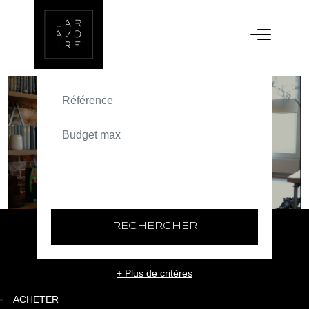
ACHETER
TEXT_SEARCH_SELECTIONNEZ
VILLE/CODE POSTAL
RECHERCHER
+ Plus de critères
ACHETER