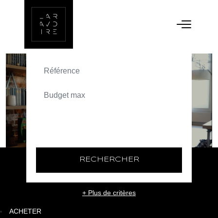
ACHETER
TEXT_SEARCH_SELECTIONNEZ
VILLE/CODE POSTAL
RECHERCHER
+ Plus de critères
ACHETER