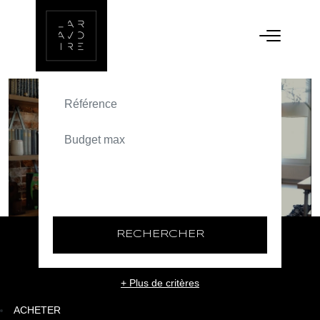
ACHETER
TEXT_SEARCH_SELECTIONNEZ
VILLE/CODE POSTAL
RECHERCHER
+ Plus de critères
ACHETER