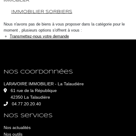
IMMOBILIER.
IMMOBILIER SORBIERS
Nous n'avons pas de biens à vous proposer dans la catégorie pour le
moment , plusieurs options s'offrent à vous :
Transmettez-nous votre demande
Nos coordonnées
LARAVOIRE IMMOBILIER - La Talaudière
L
61 rue de la République
42350 La Talaudière
04.77.20.20.40
Nos services
Nos actualités
Nos outils