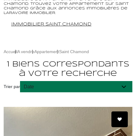
Chamond. Trouvez votre Appartement sur Saint
Chamond grâce aux annonces immobilières de
LARAVOIRE IMMOBILIER.
IMMOBILIER SAINT CHAMOND
Accueil
A vendre
Appartement
Saint Chamond
1 biens correspondants
à votre recherche
Trier par