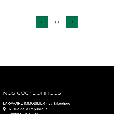
1/1
Nos coordonnées
LARAVOIRE IMMOBILIER - La Talaudière
L
61 rue de la République