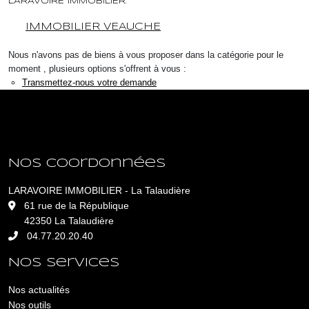
LARAVOIRE IMMOBILIER.
IMMOBILIER VEAUCHE
Nous n'avons pas de biens à vous proposer dans la catégorie pour le
moment , plusieurs options s'offrent à vous :
Transmettez-nous votre demande
Nos coordonnées
LARAVOIRE IMMOBILIER - La Talaudière
L
61 rue de la République
42350 La Talaudière
04.77.20.20.40
Nos services
Nos actualités
Nos outils